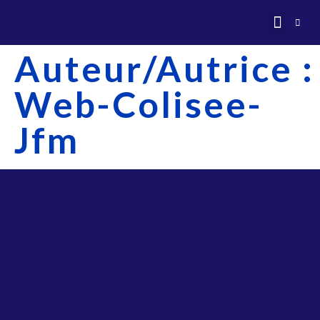
NOS BIENS VEN
MENTIONS LÉG
Auteur/autrice :
Web-Colisee-
Jfm